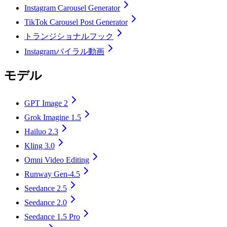
Instagram Carousel Generator
TikTok Carousel Post Generator
トランジショナルフック
Instagramバイラル動画
モデル
GPT Image 2
Grok Imagine 1.5
Hailuo 2.3
Kling 3.0
Omni Video Editing
Runway Gen-4.5
Seedance 2.5
Seedance 2.0
Seedance 1.5 Pro