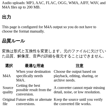
Audio uploads: MP3, AAC, FLAC, OGG, WMA, AIFF, WAV, and
M4A files up to 200 MB.
出力
This page is configured for M4A output so you do not have to
choose the format manually.
品質ルール
変換は形式と互換性を変更します。元のファイルに欠けてい
た品質、解像度、音声の詳細を復元することはできません。
選択
最適な用途
注意
When your destination
Choose the output based on
M4A
specifically needs
playback, editing, sharing, or
M4A.
archive needs.
Getting the best
Source
A converter cannot repair missing
possible result from the
quality
detail, noise, or low resolution.
conversion.
Original
Future edits or alternate
Keep the source until you verify
file
conversions.
the converted file works.