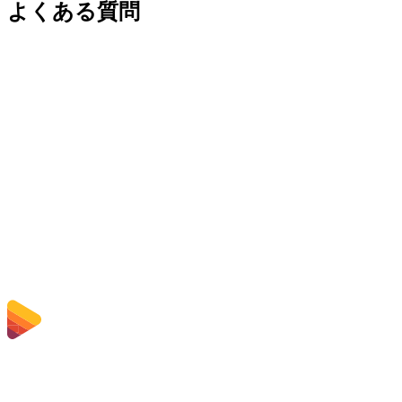
よくある質問
Is the AAC to M4A Converter free?
アップロードしたファイルは削除されますか？
Does converting AAC to M4A improve quality?
ソフトウェアのインストールは必要ですか？
ビットレート、解像度、トリミング、一括変換は選択できますか？
ファイルサイズの制限はありますか？