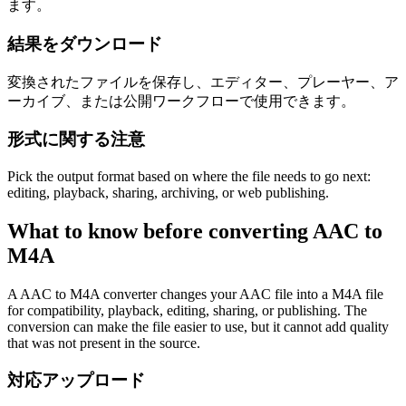
ます。
結果をダウンロード
変換されたファイルを保存し、エディター、プレーヤー、ア
ーカイブ、または公開ワークフローで使用できます。
形式に関する注意
Pick the output format based on where the file needs to go next:
editing, playback, sharing, archiving, or web publishing.
What to know before converting
AAC
to
M4A
A AAC to M4A converter changes your AAC file into a M4A file
for compatibility, playback, editing, sharing, or publishing. The
conversion can make the file easier to use, but it cannot add quality
that was not present in the source.
対応アップロード