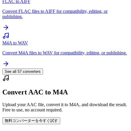
FLAC to AIFF
Convert FLAC files to AIFF for compatibility, editing, or
publishing.
M4A to WAV
Convert M4A files to WAV for compatibility, editing, or publishing.
See all
57
converters
Convert AAC to M4A
Upload your AAC file, convert it to M4A, and download the result.
Free to use, no account required.
無料コンバーターを今すぐ試す