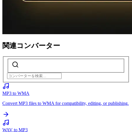
関連コンバーター
MP3 to WMA
Convert MP3 files to WMA for compatibility, editing, or publishing.
WAV to MP3