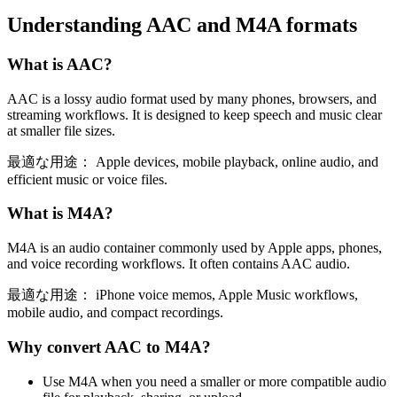
Understanding
AAC
and
M4A
formats
What is
AAC
?
AAC is a lossy audio format used by many phones, browsers, and
streaming workflows. It is designed to keep speech and music clear
at smaller file sizes.
最適な用途：
Apple devices, mobile playback, online audio, and
efficient music or voice files.
What is
M4A
?
M4A is an audio container commonly used by Apple apps, phones,
and voice recording workflows. It often contains AAC audio.
最適な用途：
iPhone voice memos, Apple Music workflows,
mobile audio, and compact recordings.
Why convert
AAC
to
M4A
?
Use M4A when you need a smaller or more compatible audio