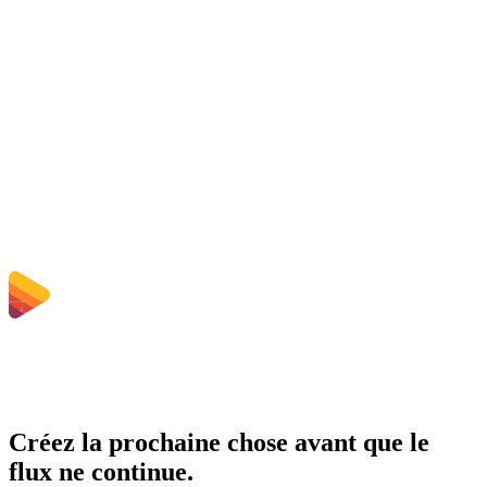
Les fichiers téléchargés sont-ils supprimés ?
Does converting WMV to MP4 improve quality?
Dois-je installer un logiciel ?
Puis-je choisir le débit, la résolution, découper ou convertir par lots ?
Quelles sont les limites de taille de fichier ?
Créez la prochaine chose avant que le
flux ne continue.