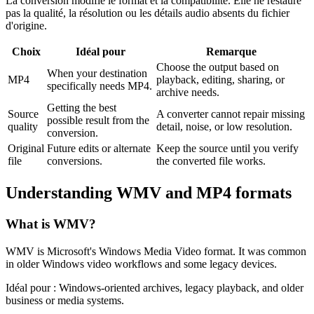
La conversion modifie le format et la compatibilité. Elle ne restaure
pas la qualité, la résolution ou les détails audio absents du fichier
d'origine.
Choix
Idéal pour
Remarque
Choose the output based on
When your destination
MP4
playback, editing, sharing, or
specifically needs MP4.
archive needs.
Getting the best
Source
A converter cannot repair missing
possible result from the
quality
detail, noise, or low resolution.
conversion.
Original
Future edits or alternate
Keep the source until you verify
file
conversions.
the converted file works.
Understanding
WMV
and
MP4
formats
What is
WMV
?
WMV is Microsoft's Windows Media Video format. It was common
in older Windows video workflows and some legacy devices.
Idéal pour :
Windows-oriented archives, legacy playback, and older
business or media systems.