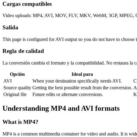
Cargas compatibles
Video uploads: MP4, AVI, MOV, FLV, MKV, WebM, 3GP, MPEG, GI
Salida
This page is configured for AVI output so you do not have to choose 
Regla de calidad
La conversión cambia el formato y la compatibilidad. No restaura la cal
Opción
Ideal para
AVI
When your destination specifically needs AVI.
C
Source quality
Getting the best possible result from the conversion.
A
Original file
Future edits or alternate conversions.
K
Understanding
MP4
and
AVI
formats
What is
MP4
?
MP4 is a common multimedia container for video and audio. It is wide