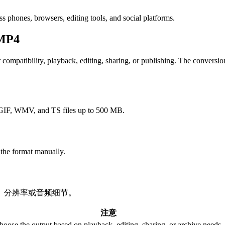
 phones, browsers, editing tools, and social platforms.
MP4
atibility, playback, editing, sharing, or publishing. The conversion ca
F, WMV, and TS files up to 500 MB.
 the format manually.
、分辨率或音频细节。
注意
hoose the output based on playback, editing, sharing, or archive needs.