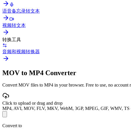
语音备忘录转文本
视频转文本
转换工具
音频和视频转换器
MOV to MP4 Converter
Convert MOV files to MP4 in your browser. Free to use, no account req
Click to upload or drag and drop
MP4, AVI, MOV, FLV, MKV, WebM, 3GP, MPEG, GIF, WMV, TS 
Convert to