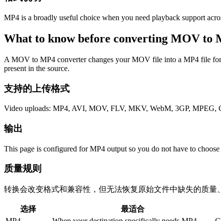
MP4 is a broadly useful choice when you need playback support across
What to know before converting
MOV
to
A MOV to MP4 converter changes your MOV file into a MP4 file for comp
present in the source.
支持的上传格式
Video uploads: MP4, AVI, MOV, FLV, MKV, WebM, 3GP, MPEG, GI
输出
This page is configured for MP4 output so you do not have to choose
质量规则
转换会改变格式和兼容性，但无法恢复原始文件中缺失的质量
选择
最适合
MP4
When your destination specifically needs MP4.
C