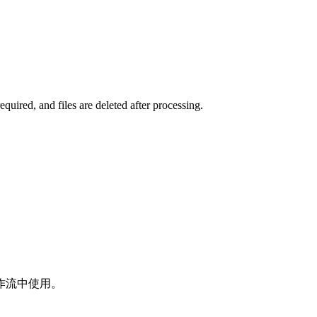
uired, and files are deleted after processing.
。
作流中使用。