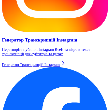
Генератор Транскрипцій Instagram
Перетворіть публічні Instagram Reels та відео в текст
транскрипції для субтитрів та цитат.
Генератор Транскрипцій Instagram