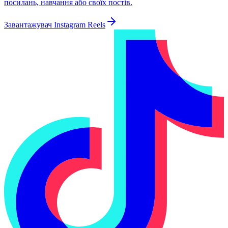
посилань, навчання або своїх постів.
Завантажувач Instagram Reels