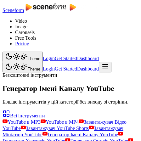
Sceneform
Video
Image
Carousels
Free Tools
Pricing
Login
Get Started
Dashboard
Theme
Login
Get Started
Dashboard
Theme
Безкоштовні інструменти
Генератор Імені Каналу YouTube
Більше інструментів у цій категорії без виходу зі сторінки.
Всі інструменти
YouTube в MP3
YouTube в MP4
Завантажувач Відео
YouTube
Завантажувач YouTube Shorts
Завантажувач
Мініатюр YouTube
Генератор Імені Каналу YouTube
Генератор Хештегів YouTube
Генератор Описів YouTube