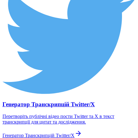
Генератор Транскрипцій Twitter/X
Перетворіть публічні відео пости Twitter та X в текст
транскрипції для цитат та дослідження.
Генератор Транскрипцій Twitter/X