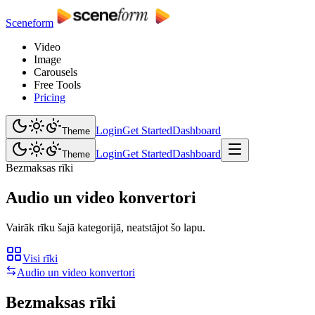
Sceneform
Video
Image
Carousels
Free Tools
Pricing
Login
Get Started
Dashboard
Theme
Login
Get Started
Dashboard
Theme
Bezmaksas rīki
Audio un video konvertori
Vairāk rīku šajā kategorijā, neatstājot šo lapu.
Visi rīki
Audio un video konvertori
Bezmaksas rīki