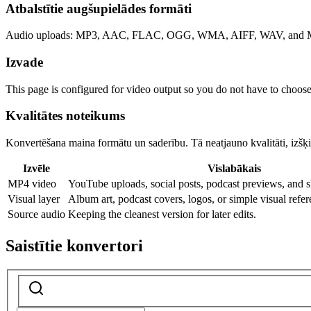
Atbalstītie augšupielādes formāti
Audio uploads: MP3, AAC, FLAC, OGG, WMA, AIFF, WAV, and M4
Izvade
This page is configured for video output so you do not have to choos
Kvalitātes noteikums
Konvertēšana maina formātu un saderību. Tā neatjauno kvalitāti, izšķirt
Izvēle
Vislabākais
MP4 video
YouTube uploads, social posts, podcast previews, and s
Visual layer
Album art, podcast covers, logos, or simple visual refer
Source audio
Keeping the cleanest version for later edits.
Saistītie konvertori