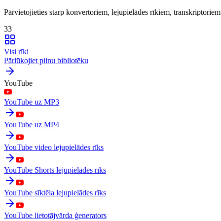
Pārvietojieties starp konvertoriem, lejupielādes rīkiem, transkriptori
33
Visi rīki
Pārlūkojiet pilnu bibliotēku
YouTube
YouTube uz MP3
YouTube uz MP4
YouTube video lejupielādes rīks
YouTube Shorts lejupielādes rīks
YouTube sīktēla lejupielādes rīks
YouTube lietotājvārda ģenerators