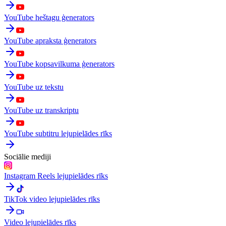
YouTube heštagu ģenerators
YouTube apraksta ģenerators
YouTube kopsavilkuma ģenerators
YouTube uz tekstu
YouTube uz transkriptu
YouTube subtitru lejupielādes rīks
Sociālie mediji
Instagram Reels lejupielādes rīks
TikTok video lejupielādes rīks
Video lejupielādes rīks