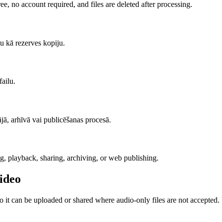
ee, no account required, and files are deleted after processing.
lu kā rezerves kopiju.
failu.
ājā, arhīvā vai publicēšanas procesā.
ng, playback, sharing, archiving, or web publishing.
ideo
o it can be uploaded or shared where audio-only files are not accepted. 