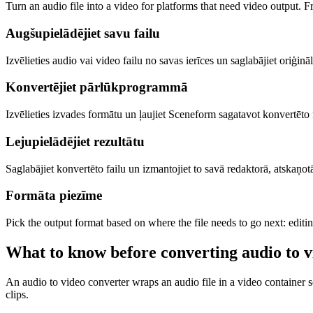
Turn an audio file into a video for platforms that need video output. Fr
Augšupielādējiet savu failu
Izvēlieties audio vai video failu no savas ierīces un saglabājiet oriģinā
Konvertējiet pārlūkprogrammā
Izvēlieties izvades formātu un ļaujiet Sceneform sagatavot konvertēto 
Lejupielādējiet rezultātu
Saglabājiet konvertēto failu un izmantojiet to savā redaktorā, atskaņot
Formāta piezīme
Pick the output format based on where the file needs to go next: editi
What to know before converting
audio
to
v
An audio to video converter wraps an audio file in a video container s
clips.