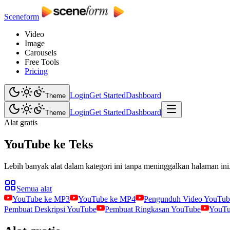
Sceneform
Video
Image
Carousels
Free Tools
Pricing
Login
Get Started
Dashboard
Theme
Login
Get Started
Dashboard
Theme
Alat gratis
YouTube ke Teks
Lebih banyak alat dalam kategori ini tanpa meninggalkan halaman ini
Semua alat
YouTube ke MP3
YouTube ke MP4
Pengunduh Video YouTub
Pembuat Deskripsi YouTube
Pembuat Ringkasan YouTube
YouTu