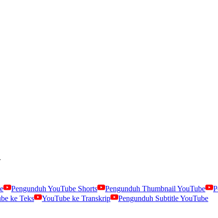
.
e
Pengunduh YouTube Shorts
Pengunduh Thumbnail YouTube
P
be ke Teks
YouTube ke Transkrip
Pengunduh Subtitle YouTube