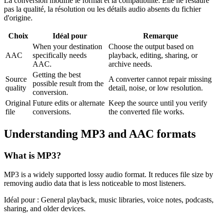
La conversion modifie le format et la compatibilité. Elle ne restaure
pas la qualité, la résolution ou les détails audio absents du fichier
d'origine.
Choix
Idéal pour
Remarque
When your destination
Choose the output based on
AAC
specifically needs
playback, editing, sharing, or
AAC.
archive needs.
Getting the best
Source
A converter cannot repair missing
possible result from the
quality
detail, noise, or low resolution.
conversion.
Original
Future edits or alternate
Keep the source until you verify
file
conversions.
the converted file works.
Understanding
MP3
and
AAC
formats
What is
MP3
?
MP3 is a widely supported lossy audio format. It reduces file size by
removing audio data that is less noticeable to most listeners.
Idéal pour :
General playback, music libraries, voice notes, podcasts,
sharing, and older devices.