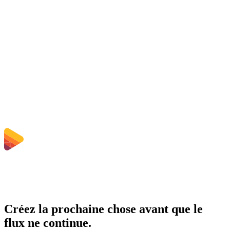
Les fichiers téléchargés sont-ils supprimés ?
Does converting MP3 to AAC improve quality?
Dois-je installer un logiciel ?
Puis-je choisir le débit, la résolution, découper ou convertir par lots ?
Quelles sont les limites de taille de fichier ?
Créez la prochaine chose avant que le
flux ne continue.