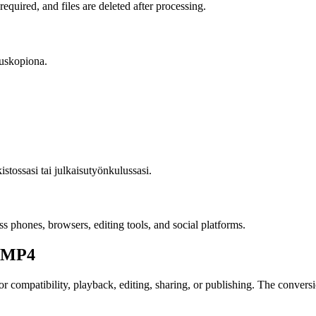
quired, and files are deleted after processing.
muuskopiona.
kistossasi tai julkaisutyönkulussasi.
 phones, browsers, editing tools, and social platforms.
MP4
mpatibility, playback, editing, sharing, or publishing. The conversion 