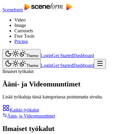
Sceneform
Video
Image
Carousels
Free Tools
Pricing
Login
Get Started
Dashboard
Theme
Login
Get Started
Dashboard
Theme
Ilmaiset työkalut
Ääni- ja Videomuuntimet
Lisää työkaluja tässä kategoriassa poistumatta sivulta.
Kaikki työkalut
Ääni- ja Videomuuntimet
Ilmaiset työkalut