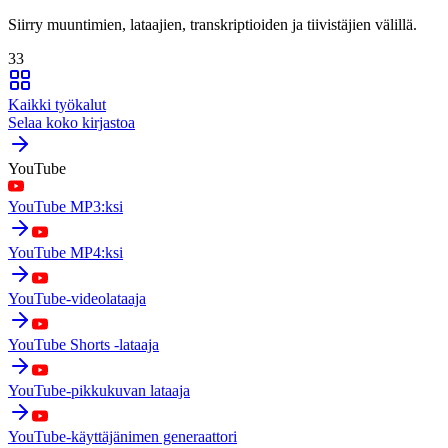
Siirry muuntimien, lataajien, transkriptioiden ja tiivistäjien välillä.
33
Kaikki työkalut
Selaa koko kirjastoa
YouTube
YouTube MP3:ksi
YouTube MP4:ksi
YouTube-videolataaja
YouTube Shorts -lataaja
YouTube-pikkukuvan lataaja
YouTube-käyttäjänimen generaattori