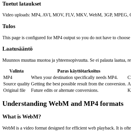
Tuetut lataukset
Video uploads: MP4, AVI, MOV, FLV, MKV, WebM, 3GP, MPEG, GI
Tulos
This page is configured for MP4 output so you do not have to choose
Laatusääntö
Muunnos muuttaa muotoa ja yhteensopivuutta. Se ei palauta laatua, reso
Valinta
Paras käyttötarkoitus
MP4
When your destination specifically needs MP4.
C
Source quality
Getting the best possible result from the conversion.
A
Original file
Future edits or alternate conversions.
K
Understanding
WebM
and
MP4
formats
What is
WebM
?
WebM is a video format designed for efficient web playback. It is o