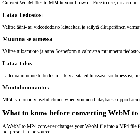
Convert WebM files to MP4 in your browser. Free to use, no account re
Lataa tiedostosi
Valitse ääni- tai videotiedosto laitteeltasi ja säilytä alkuperäinen var
Muunna selaimessa
Valitse tulosmuoto ja anna Sceneformin valmistaa muunnettu tiedosto.
Lataa tulos
Tallenna muunnettu tiedosto ja käytä sitä editorissasi, soittimessasi, ar
Muotohuomautus
MP4 is a broadly useful choice when you need playback support across
What to know before converting
WebM
to
A WebM to MP4 converter changes your WebM file into a MP4 file for co
not present in the source.