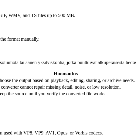
F, WMV, and TS files up to 500 MB.
 the format manually.
luutiota tai äänen yksityiskohtia, jotka puuttuivat alkuperäisestä tiedos
Huomautus
hoose the output based on playback, editing, sharing, or archive needs.
 converter cannot repair missing detail, noise, or low resolution.
eep the source until you verify the converted file works.
ften used with VP8, VP9, AV1, Opus, or Vorbis codecs.