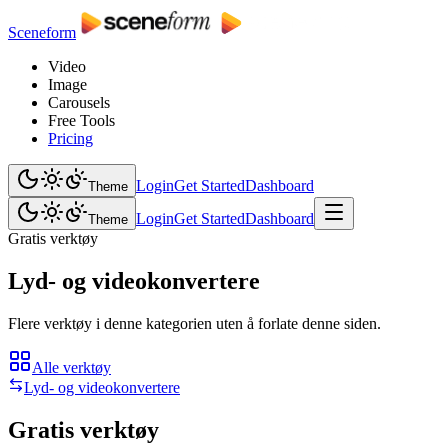
Sceneform
Video
Image
Carousels
Free Tools
Pricing
Login
Get Started
Dashboard
Theme
Login
Get Started
Dashboard
Theme
Gratis verktøy
Lyd- og videokonvertere
Flere verktøy i denne kategorien uten å forlate denne siden.
Alle verktøy
Lyd- og videokonvertere
Gratis verktøy