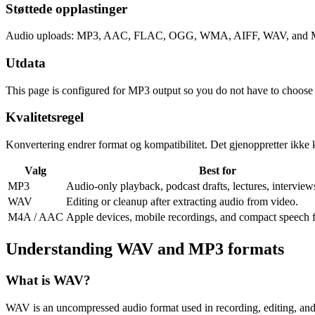
Støttede opplastinger
Audio uploads: MP3, AAC, FLAC, OGG, WMA, AIFF, WAV, and M4
Utdata
This page is configured for MP3 output so you do not have to choose
Kvalitetsregel
Konvertering endrer format og kompatibilitet. Det gjenoppretter ikke kv
Valg
Best for
MP3
Audio-only playback, podcast drafts, lectures, interview
WAV
Editing or cleanup after extracting audio from video.
M4A / AAC
Apple devices, mobile recordings, and compact speech f
Understanding
WAV
and
MP3
formats
What is
WAV
?
WAV is an uncompressed audio format used in recording, editing, and pr