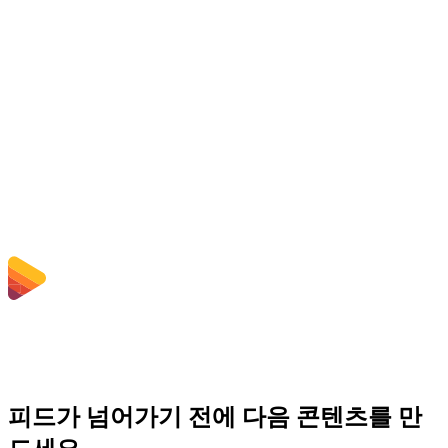
업로드된 파일이 삭제되나요?
Does converting WebM to MOV improve quality?
소프트웨어를 설치해야 하나요?
비트레이트, 해상도, 자르기 또는 일괄 변환을 선택할 수 있나요?
파일 크기 제한은 어떻게 되나요?
피드가 넘어가기 전에 다음 콘텐츠를 만