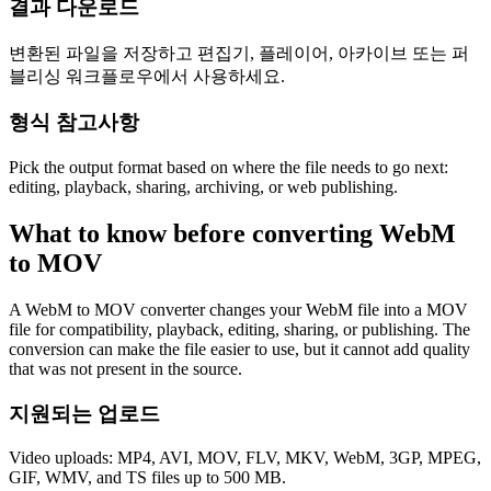
결과 다운로드
변환된 파일을 저장하고 편집기, 플레이어, 아카이브 또는 퍼
블리싱 워크플로우에서 사용하세요.
형식 참고사항
Pick the output format based on where the file needs to go next:
editing, playback, sharing, archiving, or web publishing.
What to know before converting
WebM
to
MOV
A WebM to MOV converter changes your WebM file into a MOV
file for compatibility, playback, editing, sharing, or publishing. The
conversion can make the file easier to use, but it cannot add quality
that was not present in the source.
지원되는 업로드
Video uploads: MP4, AVI, MOV, FLV, MKV, WebM, 3GP, MPEG,
GIF, WMV, and TS files up to 500 MB.