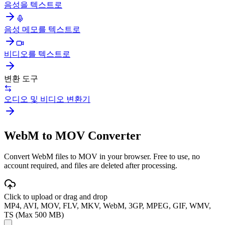
음성을 텍스트로
음성 메모를 텍스트로
비디오를 텍스트로
변환 도구
오디오 및 비디오 변환기
WebM to MOV Converter
Convert WebM files to MOV in your browser. Free to use, no
account required, and files are deleted after processing.
Click to upload or drag and drop
MP4, AVI, MOV, FLV, MKV, WebM, 3GP, MPEG, GIF, WMV,
TS (Max 500 MB)