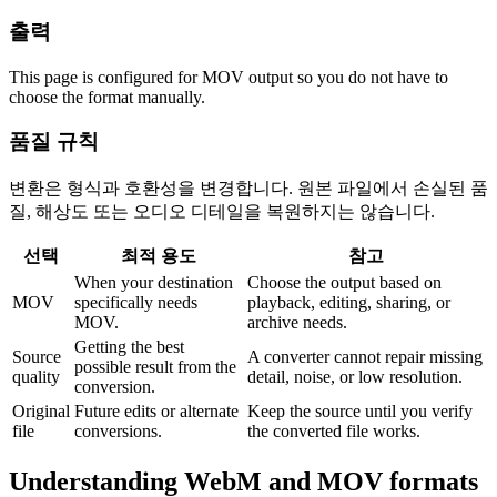
출력
This page is configured for MOV output so you do not have to
choose the format manually.
품질 규칙
변환은 형식과 호환성을 변경합니다. 원본 파일에서 손실된 품
질, 해상도 또는 오디오 디테일을 복원하지는 않습니다.
선택
최적 용도
참고
When your destination
Choose the output based on
MOV
specifically needs
playback, editing, sharing, or
MOV.
archive needs.
Getting the best
Source
A converter cannot repair missing
possible result from the
quality
detail, noise, or low resolution.
conversion.
Original
Future edits or alternate
Keep the source until you verify
file
conversions.
the converted file works.
Understanding
WebM
and
MOV
formats