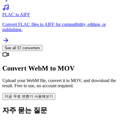
FLAC to AIFF
Convert FLAC files to AIFF for compatibility, editing, or
publishing.
See all
57
converters
Convert WebM to MOV
Upload your WebM file, convert it to MOV, and download the
result. Free to use, no account required.
지금 무료 변환기 사용해보기
자주 묻는 질문
Is the WebM to MOV Converter free?