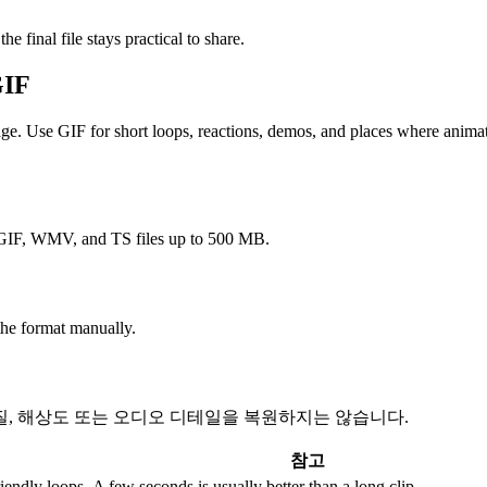
e final file stays practical to share.
IF
age. Use GIF for short loops, reactions, demos, and places where animat
F, WMV, and TS files up to 500 MB.
the format manually.
질, 해상도 또는 오디오 디테일을 복원하지는 않습니다.
참고
iendly loops.
A few seconds is usually better than a long clip.