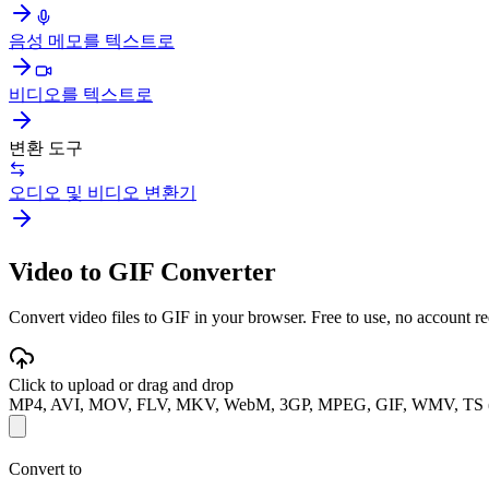
음성 메모를 텍스트로
비디오를 텍스트로
변환 도구
오디오 및 비디오 변환기
Video to GIF Converter
Convert video files to GIF in your browser. Free to use, no account req
Click to upload or drag and drop
MP4, AVI, MOV, FLV, MKV, WebM, 3GP, MPEG, GIF, WMV, TS 
Convert to