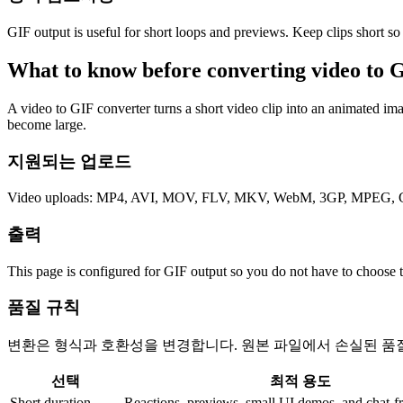
GIF output is useful for short loops and previews. Keep clips short so th
What to know before converting
video
to
G
A video to GIF converter turns a short video clip into an animated im
become large.
지원되는 업로드
Video uploads: MP4, AVI, MOV, FLV, MKV, WebM, 3GP, MPEG, GI
출력
This page is configured for GIF output so you do not have to choose 
품질 규칙
변환은 형식과 호환성을 변경합니다. 원본 파일에서 손실된 품
선택
최적 용도
Short duration
Reactions, previews, small UI demos, and chat-fr