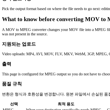
Pick the output format based on where the file needs to go next: editi
What to know before converting
MOV
to
A MOV to MPEG converter changes your MOV file into a MPEG file for c
was not present in the source.
지원되는 업로드
Video uploads: MP4, AVI, MOV, FLV, MKV, WebM, 3GP, MPEG, GI
출력
This page is configured for MPEG output so you do not have to choos
품질 규칙
변환은 형식과 호환성을 변경합니다. 원본 파일에서 손실된 품
선택
최적 용도
MPEG
When your destination specifically needs MPEG.
C