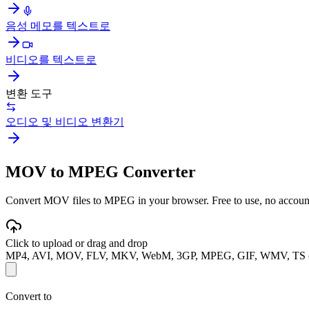
음성 메모를 텍스트로
비디오를 텍스트로
변환 도구
오디오 및 비디오 변환기
MOV to MPEG Converter
Convert MOV files to MPEG in your browser. Free to use, no account r
Click to upload or drag and drop
MP4, AVI, MOV, FLV, MKV, WebM, 3GP, MPEG, GIF, WMV, TS 
Convert to