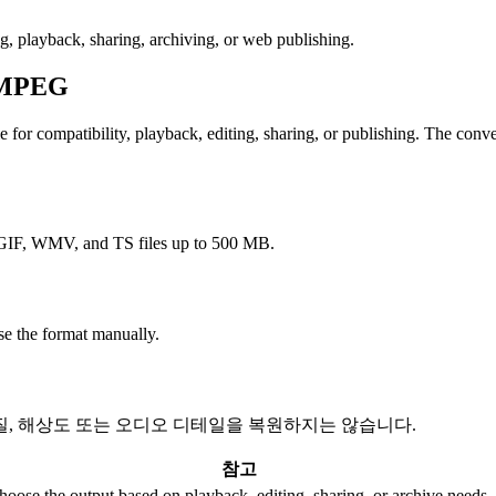
ng, playback, sharing, archiving, or web publishing.
MPEG
ompatibility, playback, editing, sharing, or publishing. The conversio
F, WMV, and TS files up to 500 MB.
e the format manually.
질, 해상도 또는 오디오 디테일을 복원하지는 않습니다.
참고
hoose the output based on playback, editing, sharing, or archive needs.