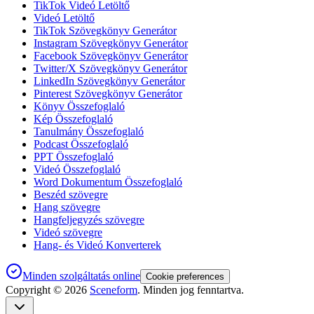
TikTok Videó Letöltő
Videó Letöltő
TikTok Szövegkönyv Generátor
Instagram Szövegkönyv Generátor
Facebook Szövegkönyv Generátor
Twitter/X Szövegkönyv Generátor
LinkedIn Szövegkönyv Generátor
Pinterest Szövegkönyv Generátor
Könyv Összefoglaló
Kép Összefoglaló
Tanulmány Összefoglaló
Podcast Összefoglaló
PPT Összefoglaló
Videó Összefoglaló
Word Dokumentum Összefoglaló
Beszéd szövegre
Hang szövegre
Hangfeljegyzés szövegre
Videó szövegre
Hang- és Videó Konverterek
Minden szolgáltatás online
Cookie preferences
Copyright ©
2026
Sceneform
. Minden jog fenntartva.