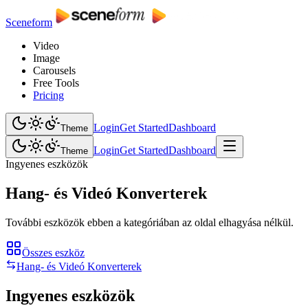
Sceneform
Video
Image
Carousels
Free Tools
Pricing
Login
Get Started
Dashboard
Theme
Login
Get Started
Dashboard
Theme
Ingyenes eszközök
Hang- és Videó Konverterek
További eszközök ebben a kategóriában az oldal elhagyása nélkül.
Összes eszköz
Hang- és Videó Konverterek
Ingyenes eszközök