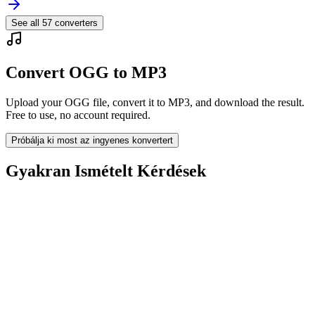
See all
57
converters
Convert OGG to MP3
Upload your OGG file, convert it to MP3, and download the result.
Free to use, no account required.
Próbálja ki most az ingyenes konvertert
Gyakran Ismételt Kérdések
Is the OGG to MP3 Converter free?
A feltöltött fájlok törlésre kerülnek?
Does converting OGG to MP3 improve quality?
Szoftvert kell telepítenem?
Választhatok bitrátát, felbontást, vágást vagy kötegelt konverziót?