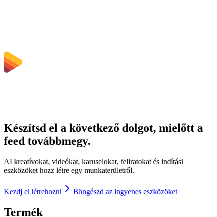
Milyen fájlméret-korlátozások vonatkoznak?
Készítsd el a következő dolgot, mielőtt a
feed továbbmegy.
AI kreatívokat, videókat, karuselokat, feliratokat és indítási
eszközöket hozz létre egy munkaterületről.
Kezdj el létrehozni
Böngészd az ingyenes eszközöket
Termék