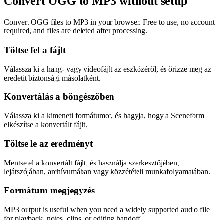
Convert OGG to MP3 without setup
Convert OGG files to MP3 in your browser. Free to use, no account
required, and files are deleted after processing.
Töltse fel a fájlt
Válassza ki a hang- vagy videofájlt az eszközéről, és őrizze meg az
eredetit biztonsági másolatként.
Konvertálás a böngészőben
Válassza ki a kimeneti formátumot, és hagyja, hogy a Sceneform
elkészítse a konvertált fájlt.
Töltse le az eredményt
Mentse el a konvertált fájlt, és használja szerkesztőjében,
lejátszójában, archívumában vagy közzétételi munkafolyamatában.
Formátum megjegyzés
MP3 output is useful when you need a widely supported audio file
for playback, notes, clips, or editing handoff.