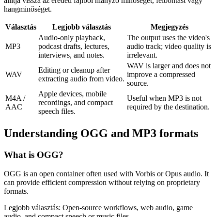
állítja vissza az eredeti fájlból hiányzó minőséget, felbontást vagy
hangminőséget.
Választás
Legjobb választás
Megjegyzés
Audio-only playback,
The output uses the video's
MP3
podcast drafts, lectures,
audio track; video quality is
interviews, and notes.
irrelevant.
WAV is larger and does not
Editing or cleanup after
WAV
improve a compressed
extracting audio from video.
source.
Apple devices, mobile
M4A /
Useful when MP3 is not
recordings, and compact
AAC
required by the destination.
speech files.
Understanding
OGG
and
MP3
formats
What is
OGG
?
OGG is an open container often used with Vorbis or Opus audio. It
can provide efficient compression without relying on proprietary
formats.
Legjobb választás:
Open-source workflows, web audio, game
audio, and compact speech or music files.