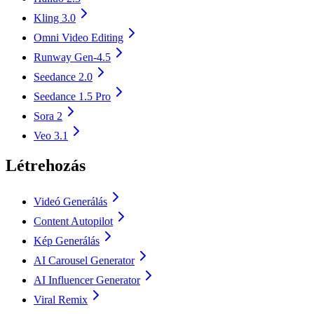
Kling 3.0
Omni Video Editing
Runway Gen-4.5
Seedance 2.0
Seedance 1.5 Pro
Sora 2
Veo 3.1
Létrehozás
Videó Generálás
Content Autopilot
Kép Generálás
AI Carousel Generator
AI Influencer Generator
Viral Remix