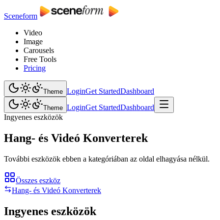
Sceneform
Video
Image
Carousels
Free Tools
Pricing
Login
Get Started
Dashboard
Theme
Login
Get Started
Dashboard
Theme
Ingyenes eszközök
Hang- és Videó Konverterek
További eszközök ebben a kategóriában az oldal elhagyása nélkül.
Összes eszköz
Hang- és Videó Konverterek
Ingyenes eszközök