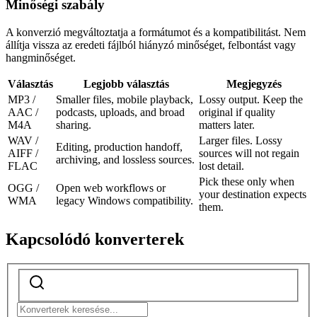
Minőségi szabály
A konverzió megváltoztatja a formátumot és a kompatibilitást. Nem
állítja vissza az eredeti fájlból hiányzó minőséget, felbontást vagy
hangminőséget.
Választás
Legjobb választás
Megjegyzés
MP3 /
Smaller files, mobile playback,
Lossy output. Keep the
AAC /
podcasts, uploads, and broad
original if quality
M4A
sharing.
matters later.
WAV /
Larger files. Lossy
Editing, production handoff,
AIFF /
sources will not regain
archiving, and lossless sources.
FLAC
lost detail.
Pick these only when
OGG /
Open web workflows or
your destination expects
WMA
legacy Windows compatibility.
them.
Kapcsolódó konverterek