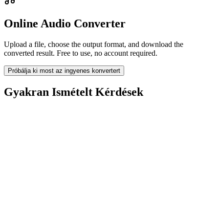
Online Audio Converter
Upload a file, choose the output format, and download the
converted result. Free to use, no account required.
Próbálja ki most az ingyenes konvertert
Gyakran Ismételt Kérdések
Is the Online Audio Converter free?
A feltöltött fájlok törlésre kerülnek?
Does converting audio to audio improve quality?
Szoftvert kell telepítenem?
Választhatok bitrátát, felbontást, vágást vagy kötegelt konverziót?
Milyen fájlméret-korlátozások vonatkoznak?