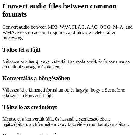
Convert audio files between common
formats
Convert audio between MP3, WAV, FLAC, AAC, OGG, M4A, and
WMA. Free, no account required, and files are deleted after
processing.
Töltse fel a fájlt
Válassza ki a hang- vagy videofájlt az eszközéről, és őrizze meg az
eredetit biztonsági másolatként.
Konvertálás a böngészőben
Válassza ki a kimeneti formátumot, és hagyja, hogy a Sceneform
elkészítse a konvertált fájlt.
Töltse le az eredményt
Mentse el a konvertált fájlt, és használja szerkesztőjében,
lejátszójában, archívumában vagy közzétételi munkafolyamatában.