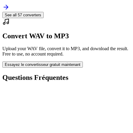
See all
57
converters
Convert WAV to MP3
Upload your WAV file, convert it to MP3, and download the result.
Free to use, no account required.
Essayez le convertisseur gratuit maintenant
Questions Fréquentes
Is the WAV to MP3 Converter free?
Les fichiers téléchargés sont-ils supprimés ?
Does converting WAV to MP3 improve quality?
Dois-je installer un logiciel ?
Puis-je choisir le débit, la résolution, découper ou convertir par lots ?