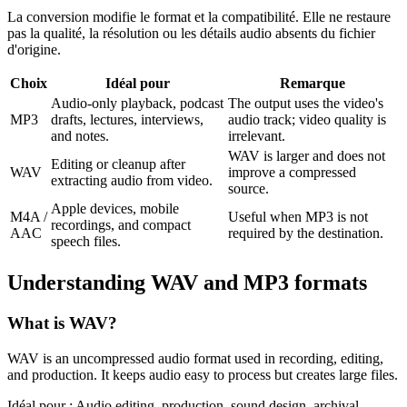
La conversion modifie le format et la compatibilité. Elle ne restaure
pas la qualité, la résolution ou les détails audio absents du fichier
d'origine.
Choix
Idéal pour
Remarque
Audio-only playback, podcast
The output uses the video's
MP3
drafts, lectures, interviews,
audio track; video quality is
and notes.
irrelevant.
WAV is larger and does not
Editing or cleanup after
WAV
improve a compressed
extracting audio from video.
source.
Apple devices, mobile
M4A /
Useful when MP3 is not
recordings, and compact
AAC
required by the destination.
speech files.
Understanding
WAV
and
MP3
formats
What is
WAV
?
WAV is an uncompressed audio format used in recording, editing,
and production. It keeps audio easy to process but creates large files.
Idéal pour :
Audio editing, production, sound design, archival