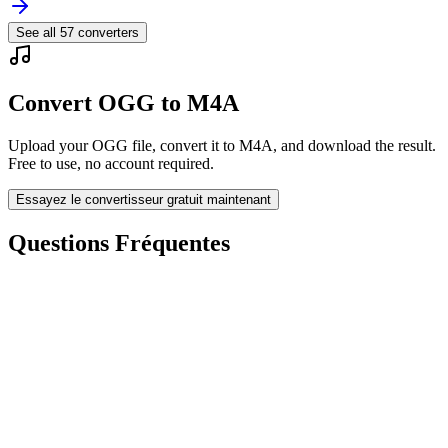
See all
57
converters
Convert OGG to M4A
Upload your OGG file, convert it to M4A, and download the result.
Free to use, no account required.
Essayez le convertisseur gratuit maintenant
Questions Fréquentes
Is the OGG to M4A Converter free?
Les fichiers téléchargés sont-ils supprimés ?
Does converting OGG to M4A improve quality?
Dois-je installer un logiciel ?
Puis-je choisir le débit, la résolution, découper ou convertir par lots ?