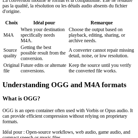
La conversion modifie le format et la compatibilité. Elle ne restaure
pas la qualité, la résolution ou les détails audio absents du fichier
d'origine.
Choix
Idéal pour
Remarque
When your destination
Choose the output based on
M4A
specifically needs
playback, editing, sharing, or
M4A.
archive needs.
Getting the best
Source
A converter cannot repair missing
possible result from the
quality
detail, noise, or low resolution.
conversion.
Original
Future edits or alternate
Keep the source until you verify
file
conversions.
the converted file works.
Understanding
OGG
and
M4A
formats
What is
OGG
?
OGG is an open container often used with Vorbis or Opus audio. It
can provide efficient compression without relying on proprietary
formats.
Idéal pour :
Open-source workflows, web audio, game audio, and
compact speech or music files.