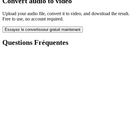
Convert audio to video
Upload your audio file, convert it to video, and download the result.
Free to use, no account required.
Essayez le convertisseur gratuit maintenant
Questions Fréquentes
Is the Audio to Video Converter free?
Les fichiers téléchargés sont-ils supprimés ?
Does converting audio to video improve quality?
Dois-je installer un logiciel ?
Puis-je choisir le débit, la résolution, découper ou convertir par lots ?
Quelles sont les limites de taille de fichier ?