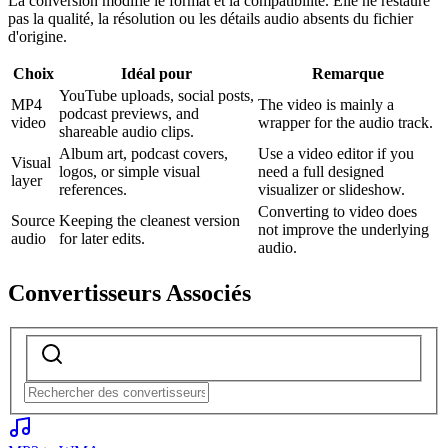
La conversion modifie le format et la compatibilité. Elle ne restaure
pas la qualité, la résolution ou les détails audio absents du fichier
d'origine.
Choix
Idéal pour
Remarque
YouTube uploads, social posts,
MP4
The video is mainly a
podcast previews, and
video
wrapper for the audio track.
shareable audio clips.
Album art, podcast covers,
Use a video editor if you
Visual
logos, or simple visual
need a full designed
layer
references.
visualizer or slideshow.
Converting to video does
Source
Keeping the cleanest version
not improve the underlying
audio
for later edits.
audio.
Convertisseurs Associés