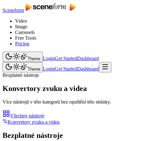
Sceneform
Video
Image
Carousels
Free Tools
Pricing
Login
Get Started
Dashboard
Theme
Login
Get Started
Dashboard
Theme
Bezplatné nástroje
Konvertory zvuku a videa
Více nástrojů v této kategorii bez opuštění této stránky.
Všechny nástroje
Konvertory zvuku a videa
Bezplatné nástroje