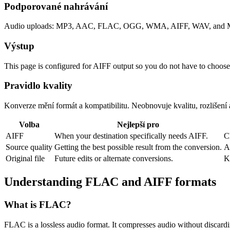
Podporované nahrávání
Audio uploads: MP3, AAC, FLAC, OGG, WMA, AIFF, WAV, and M4
Výstup
This page is configured for AIFF output so you do not have to choose
Pravidlo kvality
Konverze mění formát a kompatibilitu. Neobnovuje kvalitu, rozlišení
Volba
Nejlepší pro
AIFF
When your destination specifically needs AIFF.
C
Source quality
Getting the best possible result from the conversion.
A
Original file
Future edits or alternate conversions.
K
Understanding
FLAC
and
AIFF
formats
What is
FLAC
?
FLAC is a lossless audio format. It compresses audio without discardin