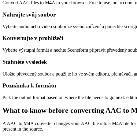
Convert AAC files to M4A in your browser. Free to use, no account req
Nahrajte svůj soubor
Vyberte audio nebo video soubor ze svého zařízení a ponechte si origi
Konvertujte v prohlížeči
Vyberte výstupní formát a nechte Sceneform připravit převedený soub
Stáhněte výsledek
Uložte převedený soubor a použijte ho ve svém editoru, přehrávači, 
Poznámka k formátu
Pick the output format based on where the file needs to go next: editi
What to know before converting
AAC
to
M
A AAC to M4A converter changes your AAC file into a M4A file for comp
present in the source.