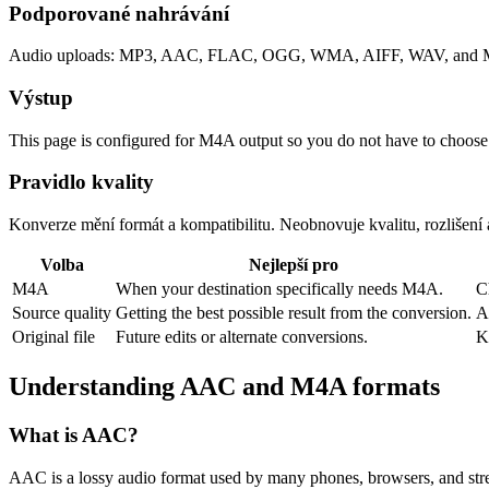
Podporované nahrávání
Audio uploads: MP3, AAC, FLAC, OGG, WMA, AIFF, WAV, and M4
Výstup
This page is configured for M4A output so you do not have to choose
Pravidlo kvality
Konverze mění formát a kompatibilitu. Neobnovuje kvalitu, rozlišení
Volba
Nejlepší pro
M4A
When your destination specifically needs M4A.
C
Source quality
Getting the best possible result from the conversion.
A
Original file
Future edits or alternate conversions.
K
Understanding
AAC
and
M4A
formats
What is
AAC
?
AAC is a lossy audio format used by many phones, browsers, and strea