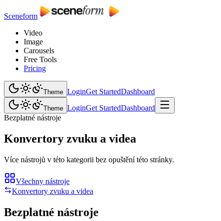
Sceneform
Video
Image
Carousels
Free Tools
Pricing
Login
Get Started
Dashboard
Theme
Login
Get Started
Dashboard
Theme
Bezplatné nástroje
Konvertory zvuku a videa
Více nástrojů v této kategorii bez opuštění této stránky.
Všechny nástroje
Konvertory zvuku a videa
Bezplatné nástroje