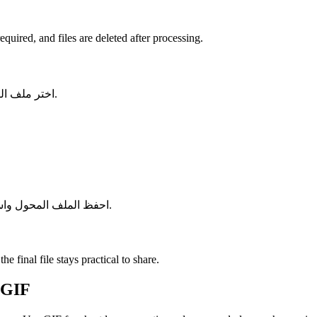
uired, and files are deleted after processing.
اختر ملف الصوت أو الفيديو من جهازك واحتفظ بالنسخة الأصلية كنسخة احتياطية.
احفظ الملف المحول واستخدمه في برنامج التحرير أو المشغل أو الأرشيف أو سير عمل النشر.
e final file stays practical to share.
GIF