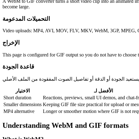
A WebM to GIF converter turns a short video clip into an animated im
become large.
التحميلات المدعومة
Video uploads: MP4, AVI, MOV, FLV, MKV, WebM, 3GP, MPEG, GI
الإخراج
This page is configured for GIF output so you do not have to choose 
قاعدة الجودة
الأفضل لـ
الاختيار
Short duration
Reactions, previews, small UI demos, and chat-fr
Smaller dimensions
Keeping GIF file size practical for upload or mes
MP4 alternative
Longer or smoother motion where GIF is not req
Understanding
WebM
and
GIF
formats