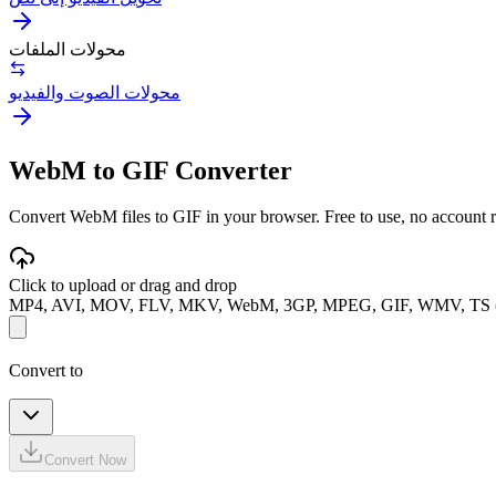
محولات الملفات
محولات الصوت والفيديو
WebM to GIF Converter
Convert WebM files to GIF in your browser. Free to use, no account req
Click to upload or drag and drop
MP4, AVI, MOV, FLV, MKV, WebM, 3GP, MPEG, GIF, WMV, TS 
Convert to
Convert Now