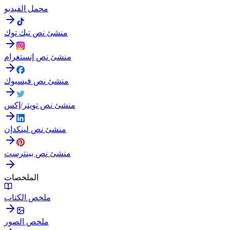
محمل الفيديو
منشئ نص تيك توك
منشئ نص إنستغرام
منشئ نص فيسبوك
منشئ نص تويتر/إكس
منشئ نص لينكدإن
منشئ نص بينترست
الملخصات
ملخص الكتاب
ملخص الصور