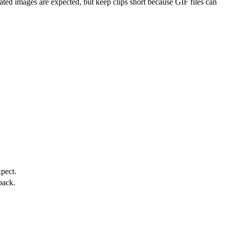
ted images are expected, but keep clips short because GIF files can
xpect.
back.