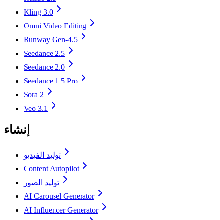
Kling 3.0
Omni Video Editing
Runway Gen-4.5
Seedance 2.5
Seedance 2.0
Seedance 1.5 Pro
Sora 2
Veo 3.1
إنشاء
توليد الفيديو
Content Autopilot
توليد الصور
AI Carousel Generator
AI Influencer Generator