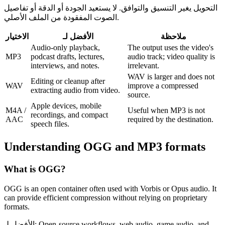
التحويل يغير التنسيق والتوافق. لا يستعيد الجودة أو الدقة أو تفاصيل
الصوت المفقودة من الملف الأصلي.
ملاحظة
الأفضل لـ
الاختيار
Audio-only playback,
The output uses the video's
MP3
podcast drafts, lectures,
audio track; video quality is
interviews, and notes.
irrelevant.
WAV is larger and does not
Editing or cleanup after
WAV
improve a compressed
extracting audio from video.
source.
Apple devices, mobile
M4A /
Useful when MP3 is not
recordings, and compact
AAC
required by the destination.
speech files.
Understanding
OGG
and
MP3
formats
What is
OGG
?
OGG is an open container often used with Vorbis or Opus audio. It
can provide efficient compression without relying on proprietary
formats.
Open-source workflows, web audio, game audio, and
الأفضل لـ: