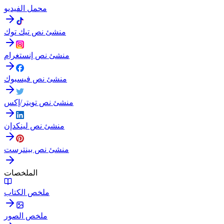
محمل الفيديو
منشئ نص تيك توك
منشئ نص إنستغرام
منشئ نص فيسبوك
منشئ نص تويتر/إكس
منشئ نص لينكدإن
منشئ نص بينترست
الملخصات
ملخص الكتاب
ملخص الصور