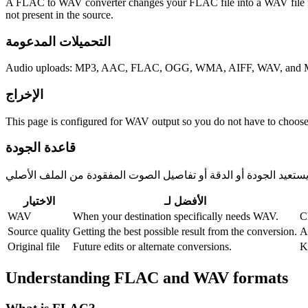
A FLAC to WAV converter changes your FLAC file into a WAV file for co
not present in the source.
التحميلات المدعومة
Audio uploads: MP3, AAC, FLAC, OGG, WMA, AIFF, WAV, and M4
الإخراج
This page is configured for WAV output so you do not have to choose
قاعدة الجودة
الأفضل لـ
الاختيار
WAV
When your destination specifically needs WAV.
C
Source quality
Getting the best possible result from the conversion.
A
Original file
Future edits or alternate conversions.
K
Understanding
FLAC
and
WAV
formats