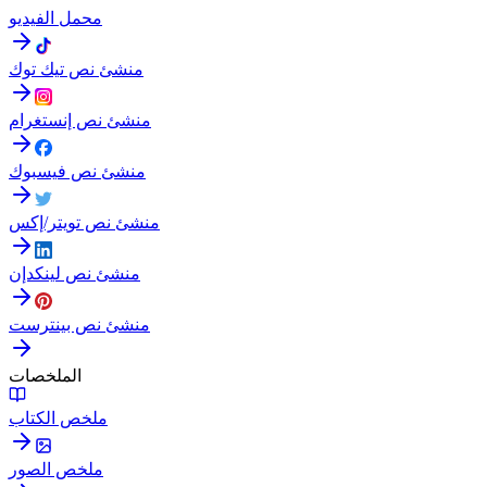
محمل الفيديو
منشئ نص تيك توك
منشئ نص إنستغرام
منشئ نص فيسبوك
منشئ نص تويتر/إكس
منشئ نص لينكدإن
منشئ نص بينترست
الملخصات
ملخص الكتاب
ملخص الصور