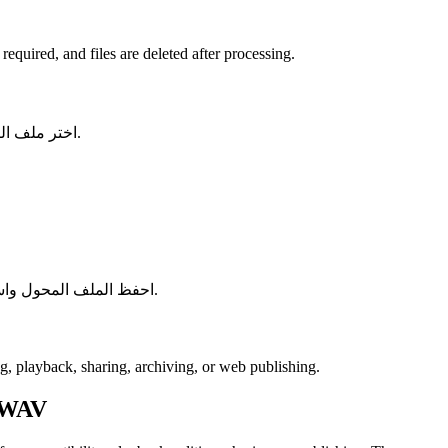
quired, and files are deleted after processing.
اختر ملف الصوت أو الفيديو من جهازك واحتفظ بالنسخة الأصلية كنسخة احتياطية.
احفظ الملف المحول واستخدمه في برنامج التحرير أو المشغل أو الأرشيف أو سير عمل النشر.
ng, playback, sharing, archiving, or web publishing.
WAV