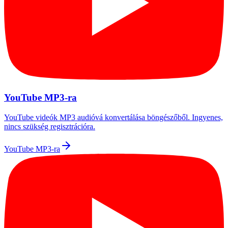
YouTube MP3-ra
YouTube videók MP3 audióvá konvertálása böngészőből. Ingyenes,
nincs szükség regisztrációra.
YouTube MP3-ra