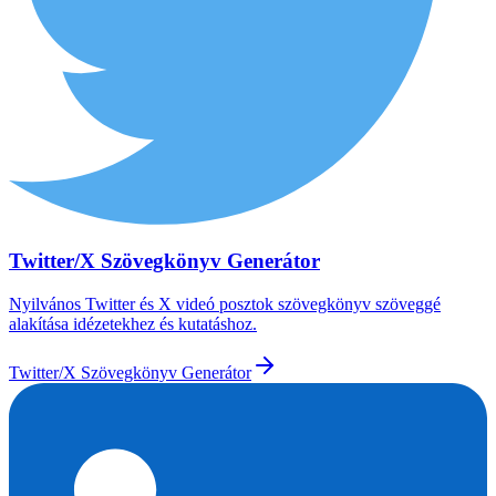
Twitter/X Szövegkönyv Generátor
Nyilvános Twitter és X videó posztok szövegkönyv szöveggé
alakítása idézetekhez és kutatáshoz.
Twitter/X Szövegkönyv Generátor