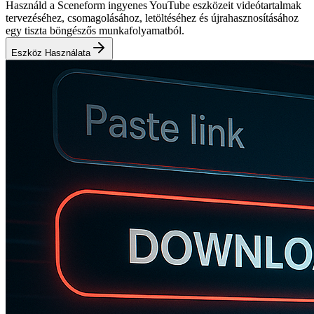
Használd a Sceneform ingyenes YouTube eszközeit videótartalmak
tervezéséhez, csomagolásához, letöltéséhez és újrahasznosításához
egy tiszta böngészős munkafolyamatból.
Eszköz Használata