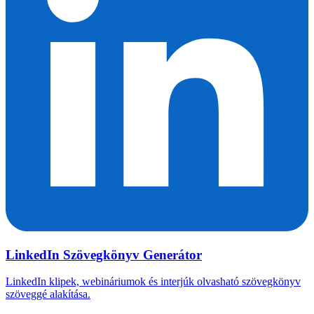
LinkedIn Szövegkönyv Generátor
LinkedIn klipek, webináriumok és interjúk olvasható szövegkönyv
szöveggé alakítása.