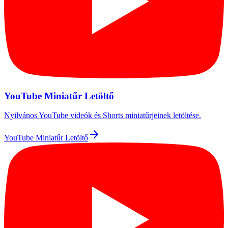
YouTube Miniatűr Letöltő
Nyilvános YouTube videók és Shorts miniatűrjeinek letöltése.
YouTube Miniatűr Letöltő