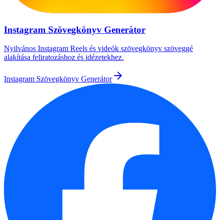
Instagram Szövegkönyv Generátor
Nyilvános Instagram Reels és videók szövegkönyv szöveggé
alakítása feliratozáshoz és idézetekhez.
Instagram Szövegkönyv Generátor