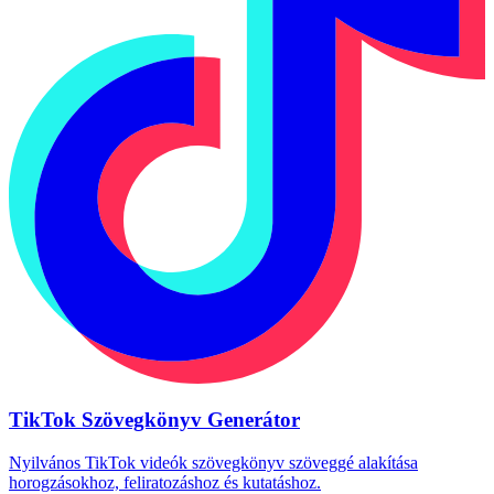
TikTok Szövegkönyv Generátor
Nyilvános TikTok videók szövegkönyv szöveggé alakítása
horogzásokhoz, feliratozáshoz és kutatáshoz.