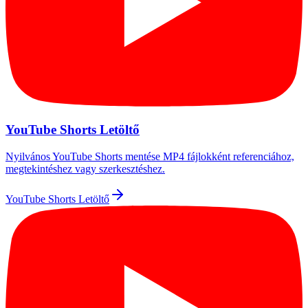
YouTube Shorts Letöltő
Nyilvános YouTube Shorts mentése MP4 fájlokként referenciához,
megtekintéshez vagy szerkesztéshez.
YouTube Shorts Letöltő