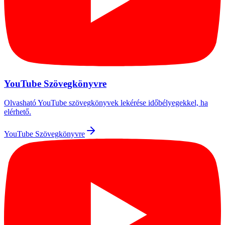
YouTube Szövegkönyvre
Olvasható YouTube szövegkönyvek lekérése időbélyegekkel, ha
elérhető.
YouTube Szövegkönyvre