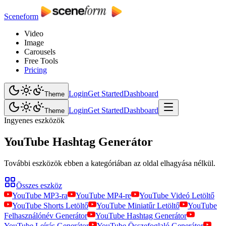
Sceneform
Video
Image
Carousels
Free Tools
Pricing
Login
Get Started
Dashboard
Theme
Login
Get Started
Dashboard
Theme
Ingyenes eszközök
YouTube Hashtag Generátor
További eszközök ebben a kategóriában az oldal elhagyása nélkül.
Összes eszköz
YouTube MP3-ra
YouTube MP4-re
YouTube Videó Letöltő
YouTube Shorts Letöltő
YouTube Miniatűr Letöltő
YouTube
Felhasználónév Generátor
YouTube Hashtag Generátor
YouTube Leírás Generátor
YouTube Összefoglaló Generátor