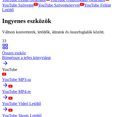
YouTube Szövegre
YouTube Szövegkönyvre
YouTube Felirat
Letöltő
Ingyenes eszközök
Váltson konverterek, letöltők, átiratok és összefoglalók között.
33
Összes eszköz
Böngéssze a teljes könyvtárat
YouTube
YouTube MP3-ra
YouTube MP4-re
YouTube Videó Letöltő
YouTube Shorts Letöltő