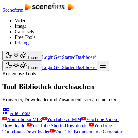
Sceneform
Video
Image
Carousels
Free Tools
Pricing
Login
Get Started
Dashboard
Theme
Login
Get Started
Dashboard
Theme
Kostenlose Tools
Tool-Bibliothek durchsuchen
Konverter, Downloader und Zusammenfasser an einem Ort.
Alle Tools
YouTube zu MP3
YouTube zu MP4
YouTube Video-
Downloader
YouTube Shorts-Downloader
YouTube
Thumbnail-Downloader
YouTube Benutzername Generator