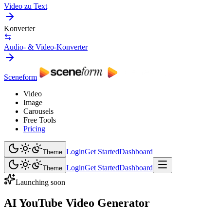
Video zu Text
Konverter
Audio- & Video-Konverter
Sceneform
Video
Image
Carousels
Free Tools
Pricing
Login
Get Started
Dashboard
Theme
Login
Get Started
Dashboard
Theme
Launching soon
AI YouTube Video Generator