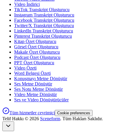
Video İndirici
TikTok Transkript Oluşturucu
Instagram Transkript Oluşturucu
Facebook Transkript Oluşturucu
Twitter/X Transkript Oluşturucu
LinkedIn Transkript Oluşturucu
Pinterest Transkript Oluşturucu
Kitap Özet Oluşturucu
Görsel Özet Oluşturucu
Makale Özet Oluşturucu
Podcast Özet Oluşturucu
PPT Özet Oluşturucu
Video Özeti
Word Belgesi Özeti
Konuşmayı Metne Dönüştür
Ses Metne Dönüştür
Ses Notu Metne Dönüştür
Video Metne Dönüştür
Ses ve Video Dönüştürücüler
Tüm hizmetler çevrimiçi
Cookie preferences
Telif Hakkı ©
2026
Sceneform
. Tüm Hakları Saklıdır.