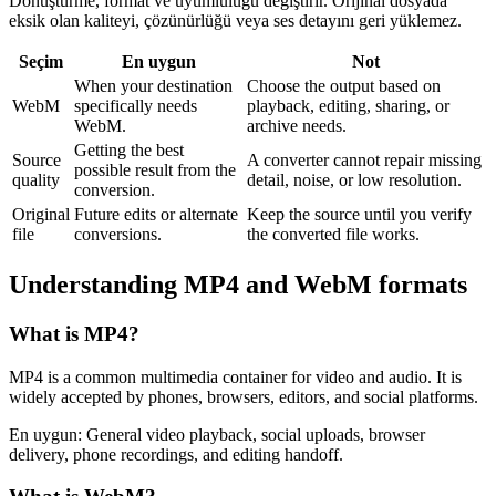
Dönüştürme, format ve uyumluluğu değiştirir. Orijinal dosyada
eksik olan kaliteyi, çözünürlüğü veya ses detayını geri yüklemez.
Seçim
En uygun
Not
When your destination
Choose the output based on
WebM
specifically needs
playback, editing, sharing, or
WebM.
archive needs.
Getting the best
Source
A converter cannot repair missing
possible result from the
quality
detail, noise, or low resolution.
conversion.
Original
Future edits or alternate
Keep the source until you verify
file
conversions.
the converted file works.
Understanding
MP4
and
WebM
formats
What is
MP4
?
MP4 is a common multimedia container for video and audio. It is
widely accepted by phones, browsers, editors, and social platforms.
En uygun:
General video playback, social uploads, browser
delivery, phone recordings, and editing handoff.