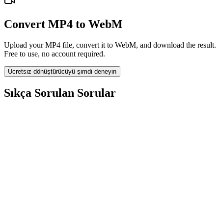
Convert MP4 to WebM
Upload your MP4 file, convert it to WebM, and download the result.
Free to use, no account required.
Ücretsiz dönüştürücüyü şimdi deneyin
Sıkça Sorulan Sorular
Is the MP4 to WebM Converter free?
Yüklenen dosyalar siliniyor mu?
Does converting MP4 to WebM improve quality?
Yazılım yüklemem gerekiyor mu?
Bit hızı, çözünürlük, kırpma veya toplu dönüştürme seçebilir miyim?
Hangi dosya boyutu limitleri geçerli?