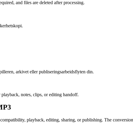
uired, and files are deleted after processing.
kkerhetskopi.
leren, arkivet eller publiseringsarbeidsflyten din.
playback, notes, clips, or editing handoff.
MP3
atibility, playback, editing, sharing, or publishing. The conversion ca