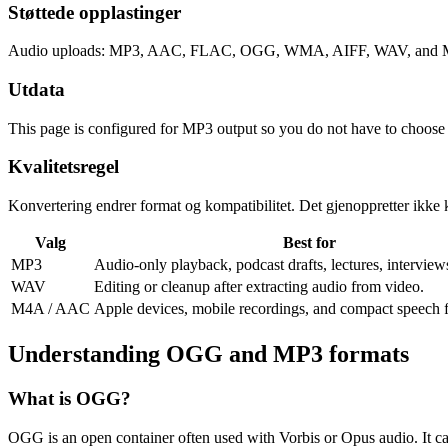
Støttede opplastinger
Audio uploads: MP3, AAC, FLAC, OGG, WMA, AIFF, WAV, and M4
Utdata
This page is configured for MP3 output so you do not have to choose
Kvalitetsregel
Konvertering endrer format og kompatibilitet. Det gjenoppretter ikke kv
Valg
Best for
MP3
Audio-only playback, podcast drafts, lectures, interview
WAV
Editing or cleanup after extracting audio from video.
M4A / AAC
Apple devices, mobile recordings, and compact speech f
Understanding
OGG
and
MP3
formats
What is
OGG
?
OGG is an open container often used with Vorbis or Opus audio. It ca