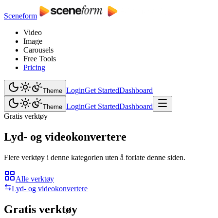
Sceneform
Video
Image
Carousels
Free Tools
Pricing
Login
Get Started
Dashboard
Theme
Login
Get Started
Dashboard
Theme
Gratis verktøy
Lyd- og videokonvertere
Flere verktøy i denne kategorien uten å forlate denne siden.
Alle verktøy
Lyd- og videokonvertere
Gratis verktøy