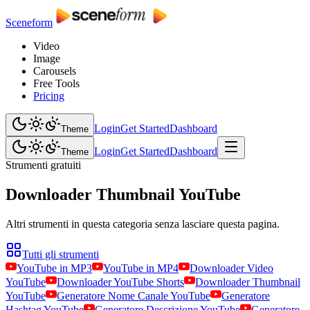
Sceneform
Video
Image
Carousels
Free Tools
Pricing
Login
Get Started
Dashboard
Theme
Login
Get Started
Dashboard
Theme
Strumenti gratuiti
Downloader Thumbnail YouTube
Altri strumenti in questa categoria senza lasciare questa pagina.
Tutti gli strumenti
YouTube in MP3
YouTube in MP4
Downloader Video
YouTube
Downloader YouTube Shorts
Downloader Thumbnail
YouTube
Generatore Nome Canale YouTube
Generatore
Hashtag YouTube
Generatore Descrizione YouTube
Generatore